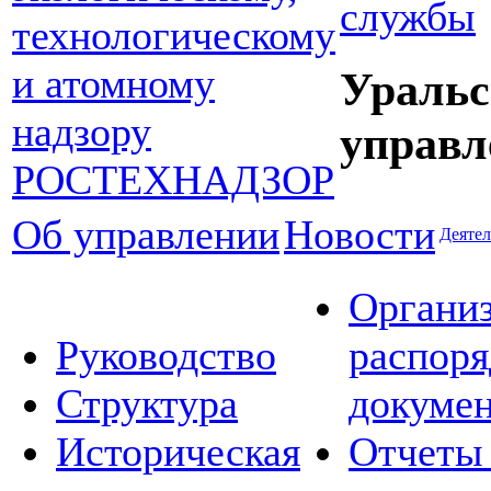
службы
Уральс
управл
Об управлении
Новости
Деятел
Органи
Руководство
распор
Структура
докуме
Историческая
Отчеты 