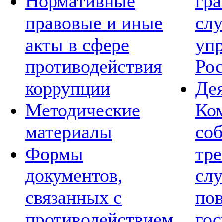
Нормативные
гр
правовые и иные
сл
акты в сфере
уп
противодействия
Ро
коррупции
Де
Методические
Ко
материалы
со
Формы
тре
документов,
сл
связанных с
по
противодействием
го