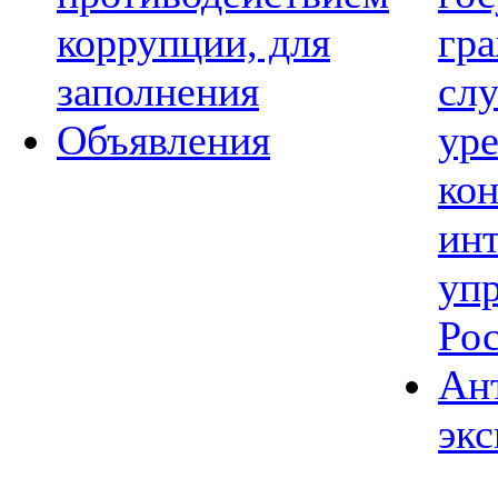
коррупции, для
гр
заполнения
сл
Объявления
ур
ко
ин
уп
Ро
Ан
экс