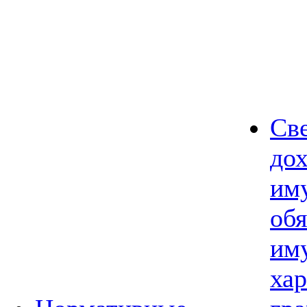
Св
дох
им
обя
им
хар