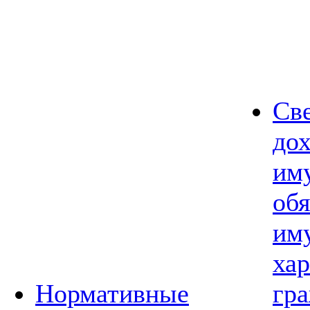
Св
дох
им
обя
им
хар
Нормативные
гр