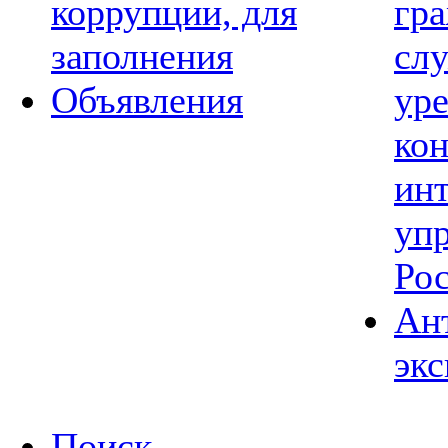
коррупции, для
гр
заполнения
сл
Объявления
ур
ко
ин
уп
Ро
Ан
экс
Поиск