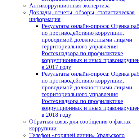
Антикоррупционная экспертиза
Доклады, отчеты, обзоры, статистическая
информация
Результаты онлайн-опроса: Оценка ра
по противодействию коррупции,
проводимой должностными лицами
территориального управления
Ростехнадзора по профилактике
коррупционных и иных правонаруше
в 2017 году
Результаты онлайн-опроса: Оценка ра
по противодействию коррупции,
проводимой должностными лицами
территориального управления
Ростехнадзора по профилактике
коррупционных и иных правонаруше
в 2018 году
Обратная связь для сообщения о фактах
коррупции
Телефон «горячей линии» Уральского