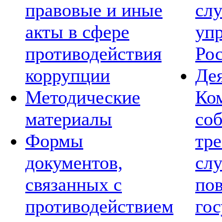
правовые и иные
сл
акты в сфере
уп
противодействия
Ро
коррупции
Де
Методические
Ко
материалы
со
Формы
тре
документов,
сл
связанных с
по
противодействием
го