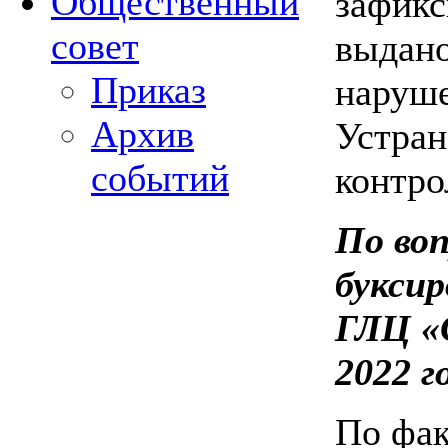
Общественный
зафикс
совет
выдано
Приказ
наруше
Архив
Устран
событий
контро
По воп
буксир
ГЛЦ «С
2022 г
По фак