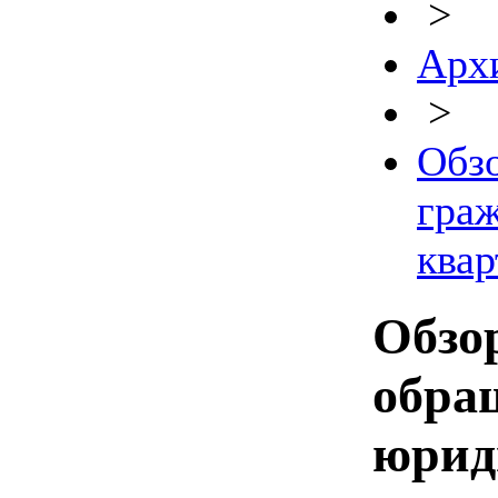
>
Архи
>
Обз
граж
квар
Обзо
обра
юрид