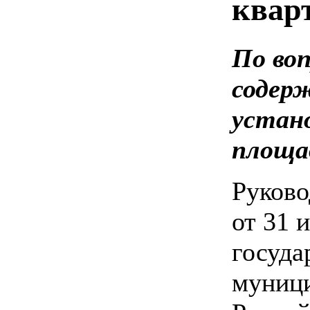
кварт
По во
содер
устан
площад
Руково
от 31 
госуда
муници