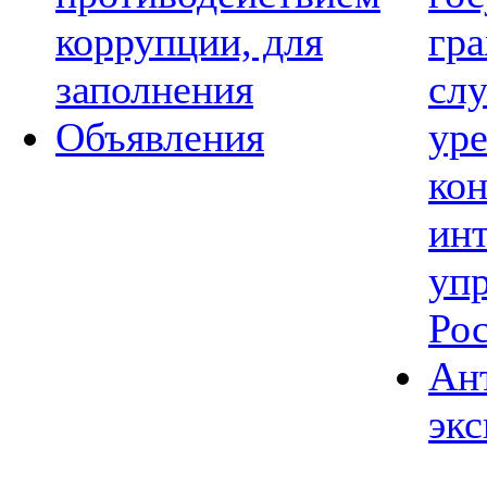
коррупции, для
гр
заполнения
сл
Объявления
ур
ко
ин
уп
Ро
Ан
экс