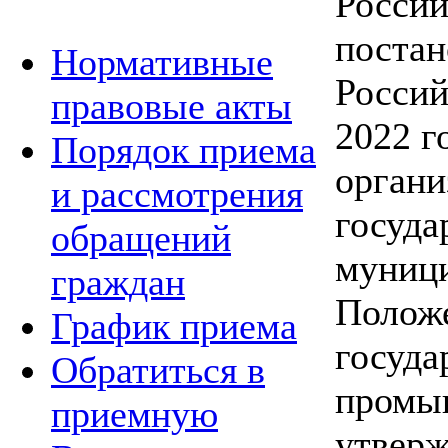
Россий
постан
Нормативные
Россий
правовые акты
2022 г
Порядок приема
органи
и рассмотрения
госуда
обращений
муници
граждан
Полож
График приема
госуда
Обратиться в
промыш
приемную
утвер