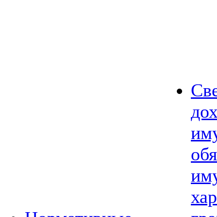
Св
дох
им
обя
им
хар