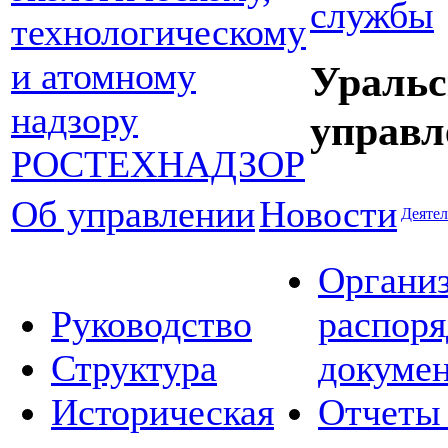
службы
Уральс
управл
Об управлении
Новости
Деятел
Органи
Руководство
распор
Структура
докуме
Историческая
Отчеты 