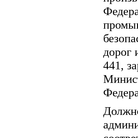
Федера
промы
безопа
дорог 
441, з
Минист
Федера
Должно
админи
соотве