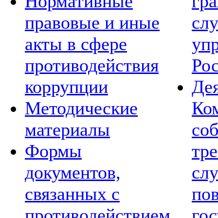
Нормативные
гр
правовые и иные
сл
акты в сфере
уп
противодействия
Ро
коррупции
Де
Методические
Ко
материалы
со
Формы
тре
документов,
сл
связанных с
по
противодействием
го