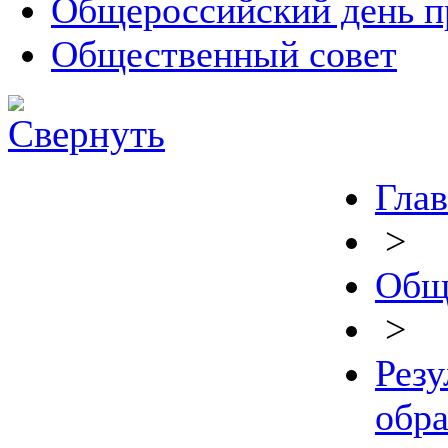
Общероссийский день п
Общественный совет
Глав
>
Общ
>
Резу
обр