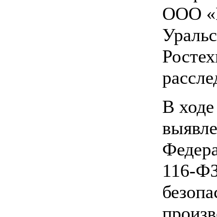
ООО «
Уральс
Ростех
рассле
В ходе
выявле
Федера
116-Ф
безопа
произв