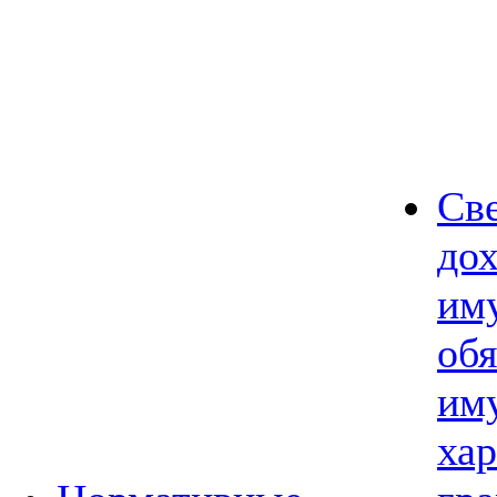
Св
дох
им
обя
им
хар