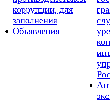
коррупции, для
гр
заполнения
сл
Объявления
ур
ко
ин
уп
Ро
Ан
экс