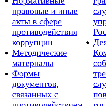
Нормативные
гр
правовые и иные
сл
акты в сфере
уп
противодействия
Ро
коррупции
Де
Методические
Ко
материалы
со
Формы
тре
документов,
сл
связанных с
по
противодействием
го