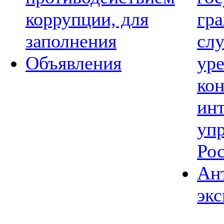
коррупции, для
гр
заполнения
сл
Объявления
ур
ко
ин
уп
Ро
Ан
экс