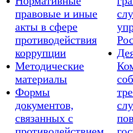
Нормативные
гр
правовые и иные
сл
акты в сфере
уп
противодействия
Ро
коррупции
Де
Методические
Ко
материалы
со
Формы
тре
документов,
сл
связанных с
по
противодействием
го