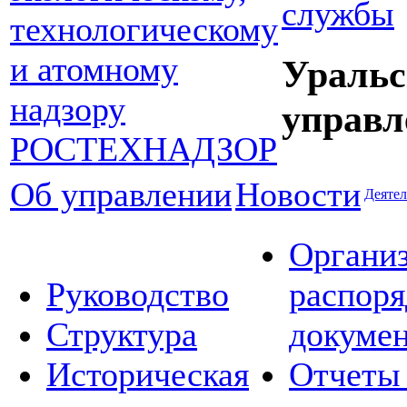
службы
Уральс
управл
Об управлении
Новости
Деятел
Органи
Руководство
распор
Структура
докуме
Историческая
Отчеты 