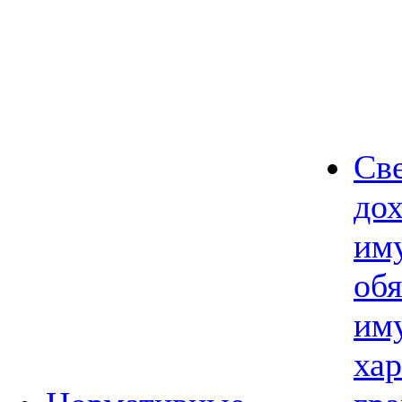
Св
дох
им
обя
им
хар